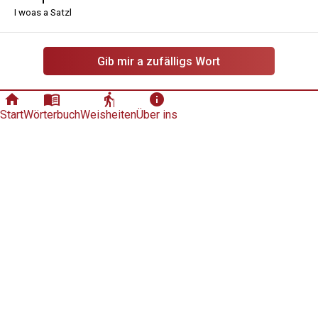
I woas a Satzl
Gib mir a zufälligs Wort
home
menu_book
elderly
info
Start
Wörterbuch
Weisheiten
Über ins