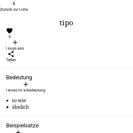
keyboard_arrow_left
Zurück zur Liste
tipo
favorite
0
add
I sogs aso
share
Teilen
Bedeutung
add
I woas no a Bedeutung
so wie
ähnlich
Beispielsätze
add