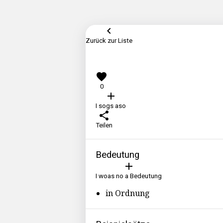
keyboard_arrow_left
Zurück zur Liste
favorite
0
add
I sogs aso
share
Teilen
Bedeutung
add
I woas no a Bedeutung
in Ordnung