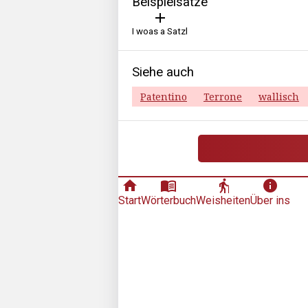
Beispielsätze
add
I woas a Satzl
Siehe auch
Patentino
Terrone
wallisch
home
menu_book
elderly
info
Start
Wörterbuch
Weisheiten
Über ins