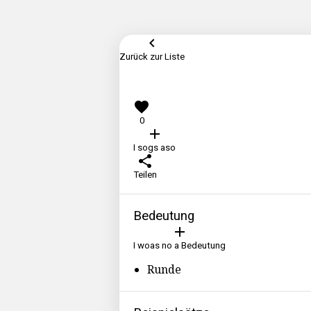
keyboard_arrow_left
Zurück zur Liste
favorite
0
add
I sogs aso
share
Teilen
Bedeutung
add
I woas no a Bedeutung
Runde