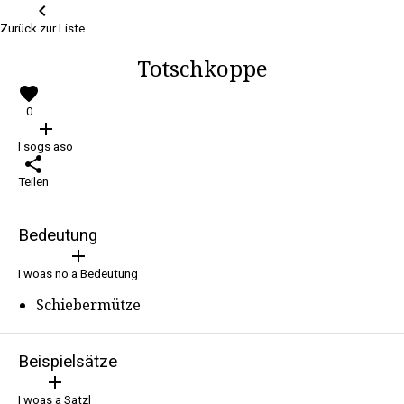
keyboard_arrow_left
Zurück zur Liste
Totschkoppe
favorite
0
add
I sogs aso
share
Teilen
Bedeutung
add
I woas no a Bedeutung
Schiebermütze
Beispielsätze
add
I woas a Satzl