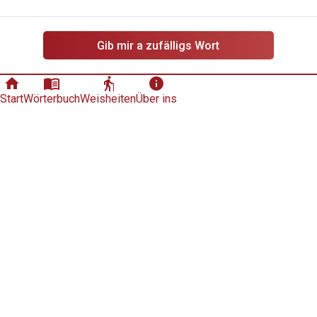
Gib mir a zufälligs Wort
home
menu_book
elderly
info
Start
Wörterbuch
Weisheiten
Über ins