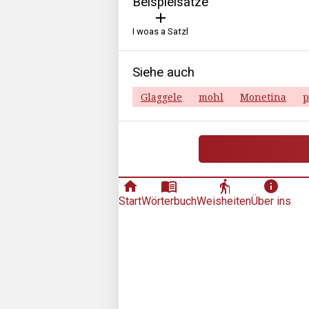
Beispielsätze
add
I woas a Satzl
Siehe auch
Glaggele
mohl
Monetina
p
home
menu_book
elderly
info
Start
Wörterbuch
Weisheiten
Über ins