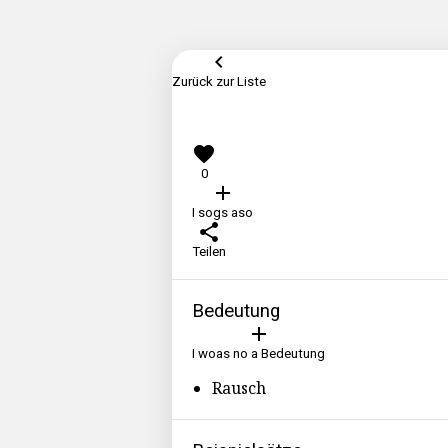
keyboard_arrow_left
Zurück zur Liste
favorite
0
add
I sogs aso
share
Teilen
Bedeutung
add
I woas no a Bedeutung
Rausch