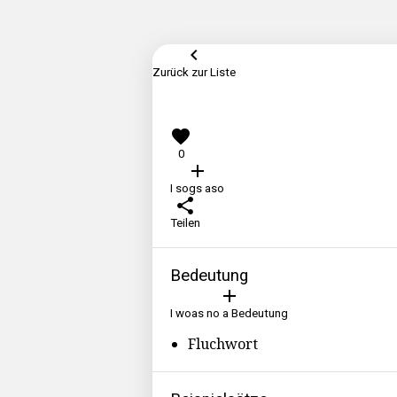
keyboard_arrow_left
Zurück zur Liste
favorite
0
add
I sogs aso
share
Teilen
Bedeutung
add
I woas no a Bedeutung
Fluchwort