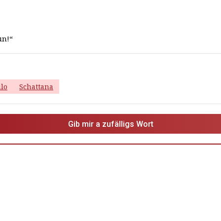
un!“
ulo
Schattana
Gib mir a zufälligs Wort