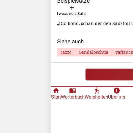
Beispielsätze
add
I woas no a Satzl
„Dio bono, schau der den Saustoll 
Siehe auch
cazzo
Gandaloschtia
vaffanc
home
menu_book
elderly
info
Start
Wörterbuch
Weisheiten
Über ins